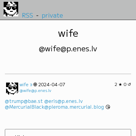
RSS
-
private
wife
@wife@p.enes.lv
»
🌐
wife
2024-04-07
2 ★ 0 ↺
@wife@p.enes.lv
@trump@bae.st
@eris@p.enes.lv
@MercurialBlack@pleroma.mercurial.blog
 😘